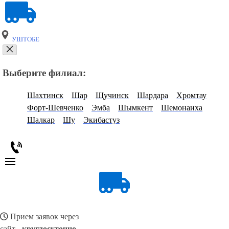
УШТОБЕ
Выберите филиал:
Шахтинск
Шар
Щучинск
Шардара
Хромтау
Форт-Шевченко
Эмба
Шымкент
Шемонаиха
Шалкар
Шу
Экибастуз
Прием заявок через
сайт -
круглосуточно