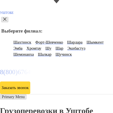
УШТОБЕ
Выберите филиал:
Шахтинск
Форт-Шевченко
Шардара
Шымкент
Эмба
Хромтау
Шу
Шар
Экибастуз
Шемонаиха
Шалкар
Щучинск
8(800)6764935
Заказать звонок
Primary Menu
Грузоперевозки в Уштобе