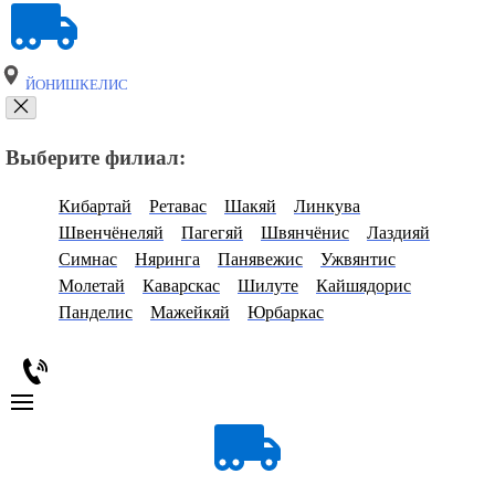
ЙОНИШКЕЛИС
Выберите филиал:
Кибартай
Ретавас
Шакяй
Линкува
Швенчёнеляй
Пагегяй
Швянчёнис
Лаздияй
Симнас
Няринга
Панявежис
Ужвянтис
Молетай
Каварскас
Шилуте
Кайшядорис
Панделис
Мажейкяй
Юрбаркас