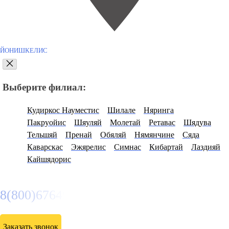
ЙОНИШКЕЛИС
Выберите филиал:
Кудиркос Науместис
Шилале
Няринга
Пакруойис
Шяуляй
Молетай
Ретавас
Шядува
Тельшяй
Пренай
Обяляй
Нямянчине
Сяда
Каварскас
Эжярелис
Симнас
Кибартай
Лаздияй
Кайшядорис
8(800)6764935
Заказать звонок