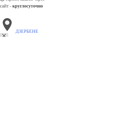
сайт -
круглосуточно
ДЗЕРБЕНЕ
Выберите филиал:
Зилупе
Майори
Саулкрасты
Сала
Приекуле
Кегу
Стенде
8(800)6764935
Заказать звонок
Грузоперевозки отель в Дзербене
Услуги
Цены
Сотрудничество
Конт