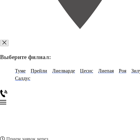
Выберите филиал:
Туме
Прейли
Лиелварде
Цесис
Лиепая
Роя
Зил
Салдус
Прием заявок через