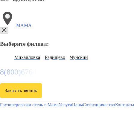
МАМА
Выберите филиал:
Михайловка
Радищево
Чунский
8(800)6764935
Заказать звонок
Грузоперевозки отель в Маме
Услуги
Цены
Сотрудничество
Контакты