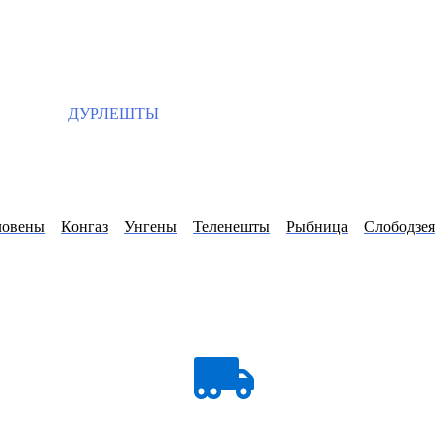
ДУРЛЕШТЫ
ловены
Конгаз
Унгены
Теленешты
Рыбница
Слободзея