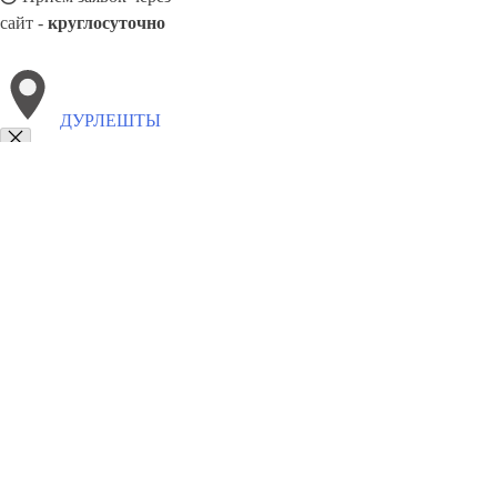
сайт -
круглосуточно
ДУРЛЕШТЫ
Выберите филиал:
Кэушень
Кишинёв
Шолданешты
Резина
Атаки
М
Корнешты
Единец
Кодру
8(800)6764935
Заказать звонок
Грузоперевозки отель в Дурлешты
Услуги
Цены
Сотрудничество
Кон