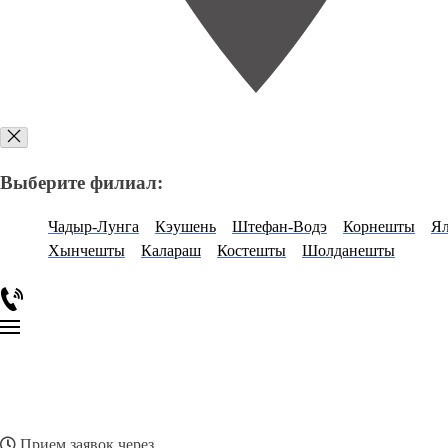
Выберите филиал:
Чадыр-Лунга
Кэушень
Штефан-Водэ
Корнешты
Я
Хынчешты
Калараш
Костешты
Шолданешты
Прием заявок через