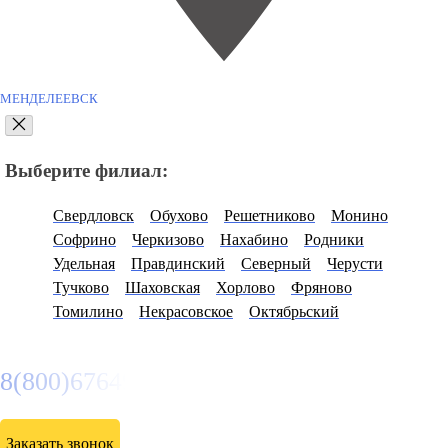
МЕНДЕЛЕЕВСК
Выберите филиал:
Свердловск
Обухово
Решетниково
Монино
Софрино
Черкизово
Нахабино
Родники
Удельная
Правдинский
Северный
Черусти
Тучково
Шаховская
Хорлово
Фряново
Томилино
Некрасовское
Октябрьский
8(800)6764935
Заказать звонок