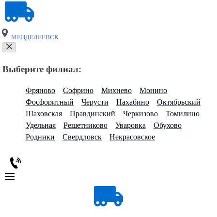
МЕНДЕЛЕЕВСК
Выберите филиал:
Фряново
Софрино
Михнево
Монино
Фосфоритный
Черусти
Нахабино
Октябрьский
Шаховская
Правдинский
Черкизово
Томилино
Удельная
Решетниково
Уваровка
Обухово
Родники
Свердловск
Некрасовское