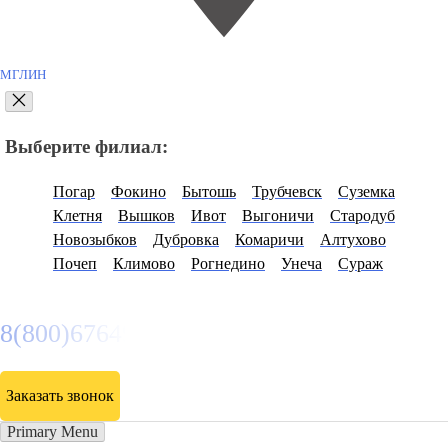
МГЛИН
Выберите филиал:
Погар
Фокино
Бытошь
Трубчевск
Суземка
Клетня
Вышков
Ивот
Выгоничи
Стародуб
Новозыбков
Дубровка
Комаричи
Алтухово
Почеп
Климово
Рогнедино
Унеча
Сураж
8(800)6764935
Заказать звонок
Primary Menu