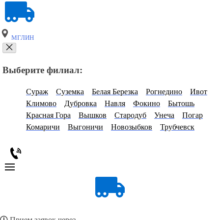
МГЛИН
Выберите филиал:
Сураж
Суземка
Белая Березка
Рогнедино
Ивот
Климово
Дубровка
Навля
Фокино
Бытошь
Красная Гора
Вышков
Стародуб
Унеча
Погар
Комаричи
Выгоничи
Новозыбков
Трубчевск
Прием заявок через