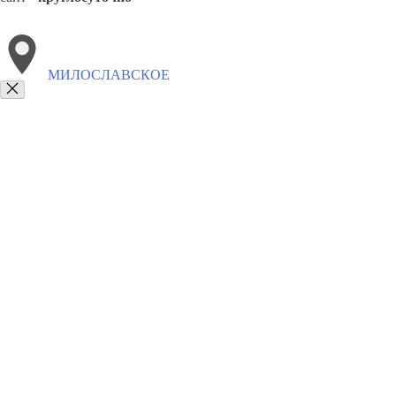
МИЛОСЛАВСКОЕ
Выберите филиал:
Старожилово
Пронск
Пителино
Чучково
Сапожок
8(800)6764935
Заказать звонок
Грузоперевозки отель в Милославском
Услуги
Цены
Сотрудничество