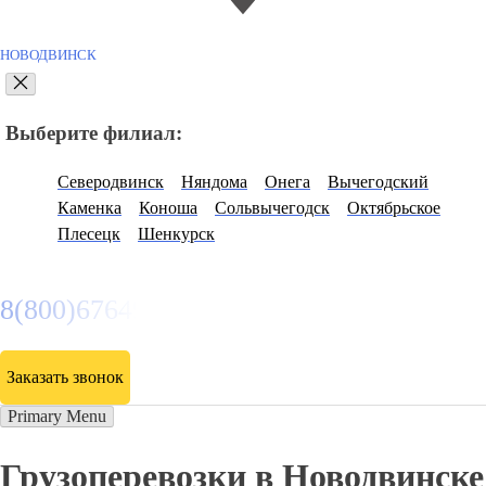
НОВОДВИНСК
Выберите филиал:
Северодвинск
Няндома
Онега
Вычегодский
Каменка
Коноша
Сольвычегодск
Октябрьское
Плесецк
Шенкурск
8(800)6764935
Заказать звонок
Primary Menu
Грузоперевозки в Новодвинске