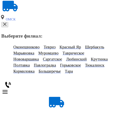
ОМСК
Выберите филиал:
Оконешниково
Тевриз
Красный Яр
Шербакуль
Марьяновка
Муромцево
Таврическое
Нововаршавка
Саргатское
Любинский
Крутинка
Полтавка
Павлоградка
Горьковское
Тюкалинск
Кормиловка
Большеречье
Тара