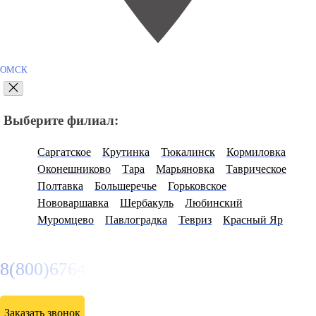
ОМСК
Выберите филиал:
Саргатское
Крутинка
Тюкалинск
Кормиловка
Оконешниково
Тара
Марьяновка
Таврическое
Полтавка
Большеречье
Горьковское
Нововаршавка
Шербакуль
Любинский
Муромцево
Павлоградка
Тевриз
Красный Яр
8(800)6764935
Заказать звонок