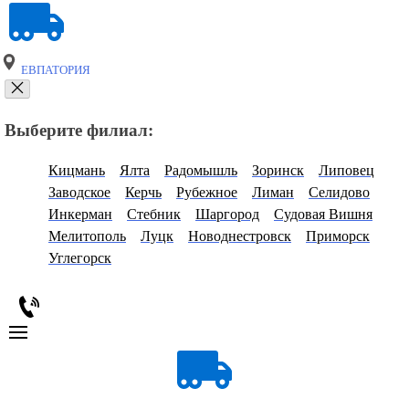
ЕВПАТОРИЯ
Выберите филиал:
Кицмань
Ялта
Радомышль
Зоринск
Липовец
Заводское
Керчь
Рубежное
Лиман
Селидово
Инкерман
Стебник
Шаргород
Судовая Вишня
Мелитополь
Луцк
Новоднестровск
Приморск
Углегорск