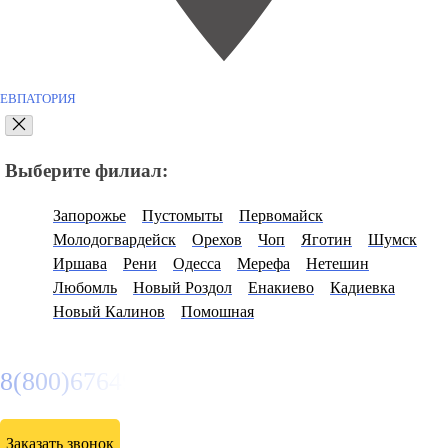
ЕВПАТОРИЯ
Выберите филиал:
Запорожье
Пустомыты
Первомайск
Молодогвардейск
Орехов
Чоп
Яготин
Шумск
Иршава
Рени
Одесса
Мерефа
Нетешин
Любомль
Новый Роздол
Енакиево
Кадиевка
Новый Калинов
Помошная
8(800)6764935
Заказать звонок