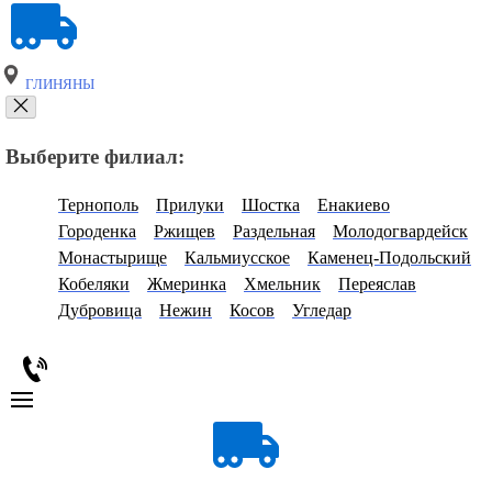
ГЛИНЯНЫ
Выберите филиал:
Тернополь
Прилуки
Шостка
Енакиево
Городенка
Ржищев
Раздельная
Молодогвардейск
Монастырище
Кальмиусское
Каменец-Подольский
Кобеляки
Жмеринка
Хмельник
Переяслав
Дубровица
Нежин
Косов
Угледар