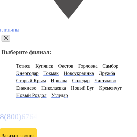
ГЛИНЯНЫ
Выберите филиал:
Тетиев
Купянск
Фастов
Горловка
Самбор
Энергодар
Токмак
Новоукраинка
Дружба
Старый Крым
Иршава
Соледар
Чистяково
Енакиево
Николаевка
Новый Буг
Кременчуг
Новый Роздол
Угледар
8(800)6764935
Заказать звонок