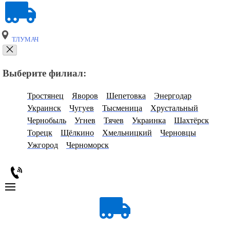
ТЛУМАЧ
Выберите филиал:
Тростянец
Яворов
Шепетовка
Энергодар
Украинск
Чугуев
Тысменица
Хрустальный
Чернобыль
Угнев
Тячев
Украинка
Шахтёрск
Торецк
Щёлкино
Хмельницкий
Черновцы
Ужгород
Черноморск