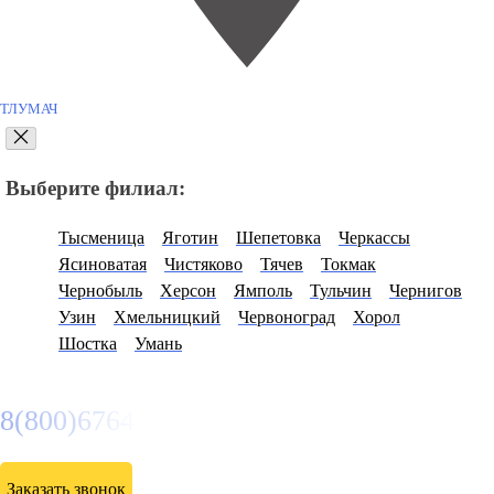
ТЛУМАЧ
Выберите филиал:
Тысменица
Яготин
Шепетовка
Черкассы
Ясиноватая
Чистяково
Тячев
Токмак
Чернобыль
Херсон
Ямполь
Тульчин
Чернигов
Узин
Хмельницкий
Червоноград
Хорол
Шостка
Умань
8(800)6764935
Заказать звонок