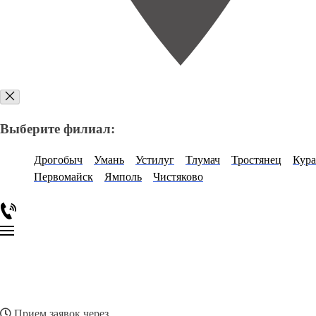
Выберите филиал:
Дрогобыч
Умань
Устилуг
Тлумач
Тростянец
Кура
Первомайск
Ямполь
Чистяково
Прием заявок через