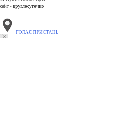
сайт -
круглосуточно
ГОЛАЯ ПРИСТАНЬ
Выберите филиал:
Запорожье
Залещики
Каменка
Южноукраинск
Сор
Красноперекопск
Хуст
Кременная
Узин
8(800)6764935
Заказать звонок
Грузоперевозки отель в Голая Пристань
Услуги
Цены
Сотрудничеств