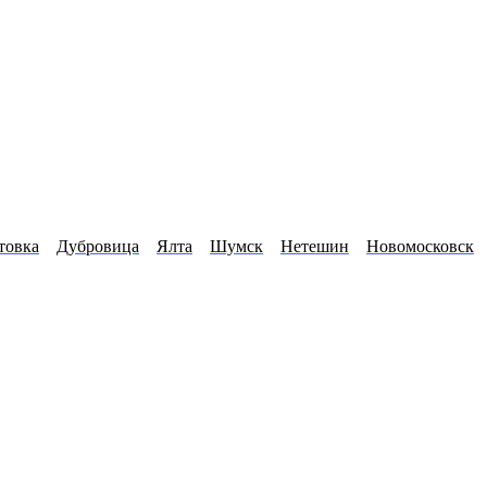
товка
Дубровица
Ялта
Шумск
Нетешин
Новомосковск