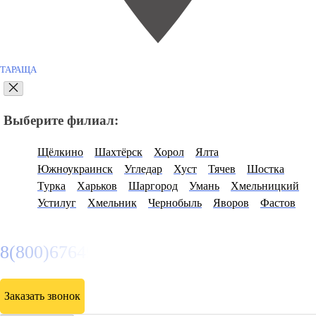
ТАРАЩА
Выберите филиал:
Щёлкино
Шахтёрск
Хорол
Ялта
Южноукраинск
Угледар
Хуст
Тячев
Шостка
Турка
Харьков
Шаргород
Умань
Хмельницкий
Устилуг
Хмельник
Чернобыль
Яворов
Фастов
8(800)6764935
Заказать звонок