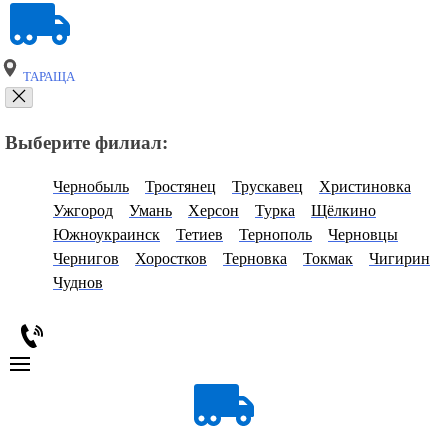
ТАРАЩА
Выберите филиал:
Чернобыль
Тростянец
Трускавец
Христиновка
Ужгород
Умань
Херсон
Турка
Щёлкино
Южноукраинск
Тетиев
Тернополь
Черновцы
Чернигов
Хоростков
Терновка
Токмак
Чигирин
Чуднов