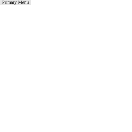
Primary Menu
Грузоперевозки в Тараща
Отправьте заявку в период действия акции!
и получите бонус.