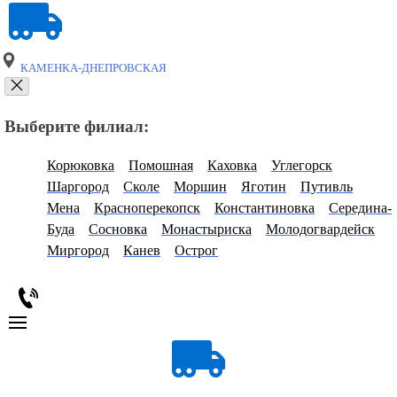
КАМЕНКА-ДНЕПРОВСКАЯ
Выберите филиал:
Корюковка
Помошная
Каховка
Углегорск
Шаргород
Сколе
Моршин
Яготин
Путивль
Мена
Красноперекопск
Константиновка
Середина-
Буда
Сосновка
Монастыриска
Молодогвардейск
Миргород
Канев
Острог