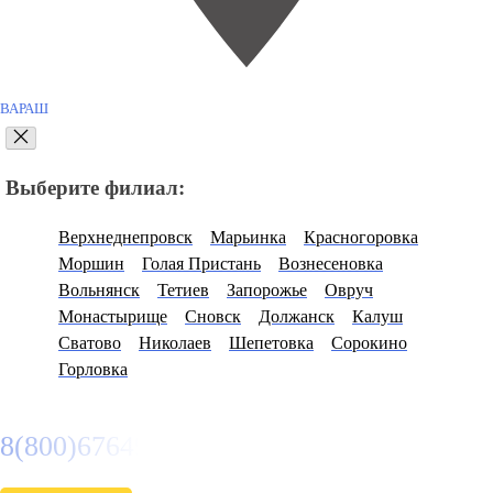
ВАРАШ
Выберите филиал:
Верхнеднепровск
Марьинка
Красногоровка
Моршин
Голая Пристань
Вознесеновка
Вольнянск
Тетиев
Запорожье
Овруч
Монастырище
Сновск
Должанск
Калуш
Сватово
Николаев
Шепетовка
Сорокино
Горловка
8(800)6764935