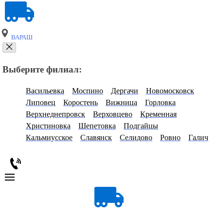
ВАРАШ
Выберите филиал:
Васильевка
Моспино
Дергачи
Новомосковск
Липовец
Коростень
Вижница
Горловка
Верхнеднепровск
Верховцево
Кременная
Христиновка
Шепетовка
Подгайцы
Кальмиусское
Славянск
Селидово
Ровно
Галич