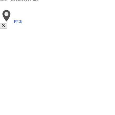
РЕЖ
Выберите филиал:
Сысерть
Белоярск
Арти
Среднеуральск
Сухой Лог
8(800)6764935
Заказать звонок
Грузоперевозки отель в Реже
Услуги
Цены
Сотрудничество
Контакты