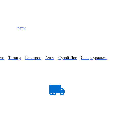
РЕЖ
ти
Талица
Белоярск
Ачит
Сухой Лог
Североуральск