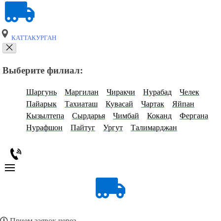
КАТТАКУРГАН
Выберите филиал:
Шаргунь
Маргилан
Чиракчи
Нурабад
Челек
Пайарык
Тахиаташ
Кувасай
Чартак
Яйпан
Кызылтепа
Сырдарья
Чимбай
Коканд
Фергана
Нурафшон
Пайтуг
Ургут
Талимарджан
Прием заявок через