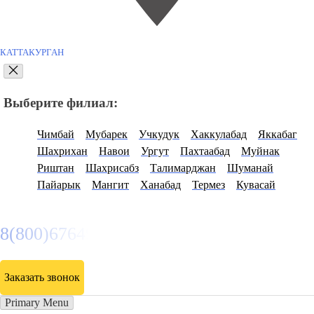
КАТТАКУРГАН
Выберите филиал:
Чимбай
Мубарек
Учкудук
Хаккулабад
Яккабаг
Шахрихан
Навои
Ургут
Пахтаабад
Муйнак
Риштан
Шахрисабз
Талимарджан
Шуманай
Пайарык
Мангит
Ханабад
Термез
Кувасай
8(800)6764935
Заказать звонок
Primary Menu