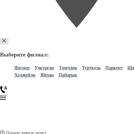
Выберите филиал:
Янгиер
Учкурган
Тинчлик
Турткуль
Паркент
Ша
Ходжейли
Яйпан
Пайарык
Прием заявок через