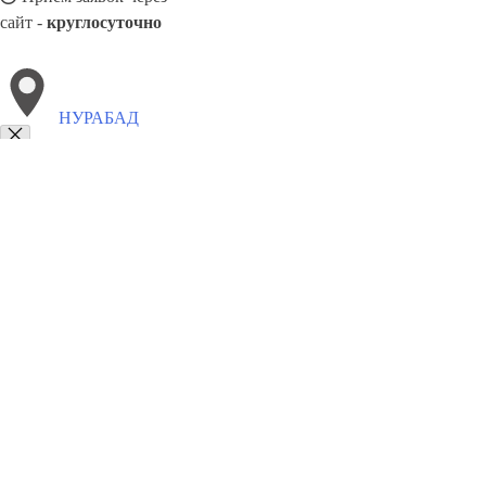
сайт -
круглосуточно
НУРАБАД
Выберите филиал:
Ургенч
Шафиркан
Хаккулабад
Паркент
Халкабад
Шерабад
Ходжейли
8(800)6764935
Заказать звонок
Грузоперевозки отель в Нурабад
Услуги
Цены
Сотрудничество
Конта