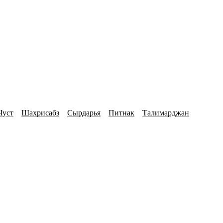
Чуст
Шахрисабз
Сырдарья
Питнак
Талимарджан