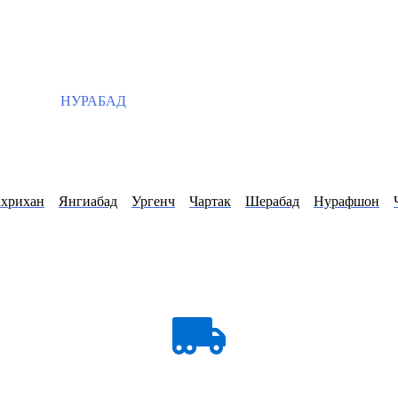
НУРАБАД
хрихан
Янгиабад
Ургенч
Чартак
Шерабад
Нурафшон