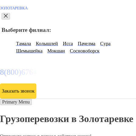
ЗОЛОТАРЕВКА
Выберите филиал:
Тамала
Колышлей
Исса
Пачелма
Сура
Шемышейка
Мокшан
Сосновоборск
8(800)6764935
Заказать звонок
Primary Menu
Грузоперевозки в Золотаревке