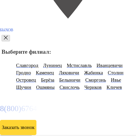
БЫХОВ
Выберите филиал:
Славгород
Лунинец
Мстиславль
Иванцевичи
Гродно
Каменец
Ляховичи
Жабинка
Столин
Островец
Берёза
Белыничи
Сморгонь
Ивье
Щучин
Ошмяны
Свислочь
Чериков
Кличев
8(800)6764935
Заказать звонок