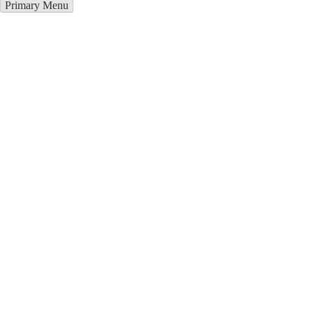
Primary Menu
Грузоперевозки в Быхове
Отправьте заявку в период действия акции!
и получите бонус.