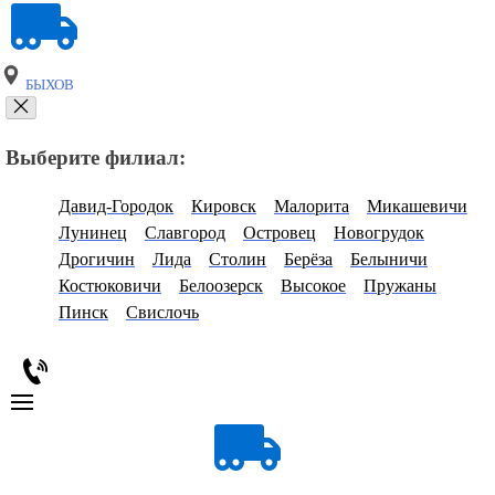
БЫХОВ
Выберите филиал:
Давид-Городок
Кировск
Малорита
Микашевичи
Лунинец
Славгород
Островец
Новогрудок
Дрогичин
Лида
Столин
Берёза
Белыничи
Костюковичи
Белоозерск
Высокое
Пружаны
Пинск
Свислочь