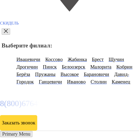
СКИДЕЛЬ
Выберите филиал:
Ивацевичи
Коссово
Жабинка
Брест
Щучин
Дрогичин
Пинск
Белоозерск
Малорита
Кобрин
Берёза
Пружаны
Высокое
Барановичи
Давид-
Городок
Ганцевичи
Иваново
Столин
Каменец
8(800)6764935
Заказать звонок
Primary Menu