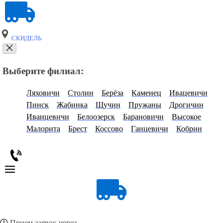
СКИДЕЛЬ
Выберите филиал:
Ляховичи
Столин
Берёза
Каменец
Ивацевичи
Пинск
Жабинка
Щучин
Пружаны
Дрогичин
Иванцевичи
Белоозерск
Барановичи
Высокое
Малорита
Брест
Коссово
Ганцевичи
Кобрин
Прием заявок через