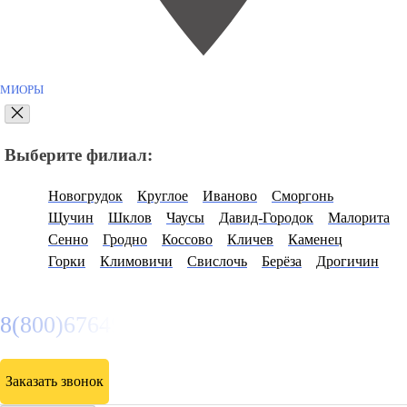
МИОРЫ
Выберите филиал:
Новогрудок
Круглое
Иваново
Сморгонь
Щучин
Шклов
Чаусы
Давид-Городок
Малорита
Сенно
Гродно
Коссово
Кличев
Каменец
Горки
Климовичи
Свислочь
Берёза
Дрогичин
8(800)6764935
Заказать звонок