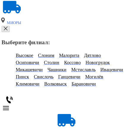
МИОРЫ
Выберите филиал:
Высокое
Слоним
Малорита
Дятлово
Осиповичи
Столин
Коссово
Новогрудок
Микашевичи
Чашники
Мстиславль
Ивацевичи
Пинск
Свислочь
Ганцевичи
Могилёв
Климовичи
Волковыск
Барановичи