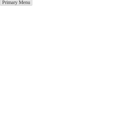
Primary Menu
Грузоперевозки в Миорах
Отправьте заявку в период действия акции!
и получите бонус.