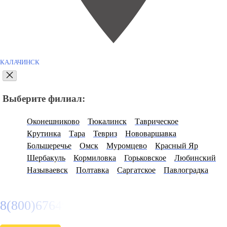
КАЛАЧИНСК
Выберите филиал:
Оконешниково
Тюкалинск
Таврическое
Крутинка
Тара
Тевриз
Нововаршавка
Большеречье
Омск
Муромцево
Красный Яр
Шербакуль
Кормиловка
Горьковское
Любинский
Называевск
Полтавка
Саргатское
Павлоградка
8(800)6764935