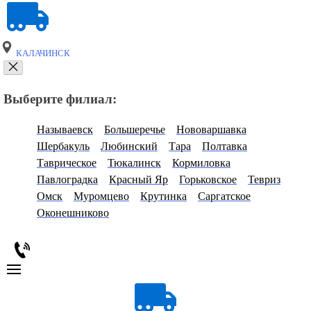
КАЛАЧИНСК
Выберите филиал:
Называевск
Большеречье
Нововаршавка
Шербакуль
Любинский
Тара
Полтавка
Таврическое
Тюкалинск
Кормиловка
Павлоградка
Красный Яр
Горьковское
Тевриз
Омск
Муромцево
Крутинка
Саргатское
Оконешниково