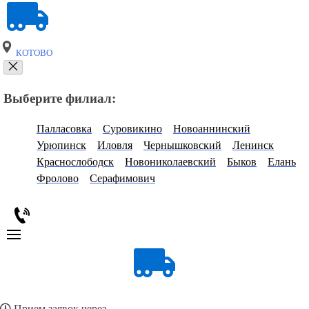
КОТОВО
Выберите филиал:
Палласовка
Суровикино
Новоаннинский
Урюпинск
Иловля
Чернышковский
Ленинск
Краснослободск
Новониколаевский
Быков
Елань
Фролово
Серафимович
Прием заявок через