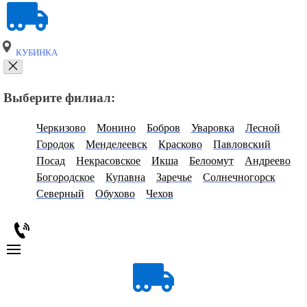
КУБИНКА
Выберите филиал:
Черкизово
Монино
Бобров
Уваровка
Лесной
Городок
Менделеевск
Красково
Павловский
Посад
Некрасовское
Икша
Белоомут
Андреево
Богородское
Купавна
Заречье
Солнечногорск
Северный
Обухово
Чехов