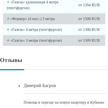
⭐ «Газель» удлиненная 4 метра
от
1394
RUB
(тент\фургон)
⭐ «Фермер» (4 пасс.) 3 метра
от
1508
RUB
⭐ «Газель» 4 метра (тент\фургон)
от
1306
RUB
⭐ «Газель» 3 метра (тент\фургон)
от
1309
RUB
Отзывы
Дмитрий Багров
Помощь в перезде на новую квартиру в Кубинке