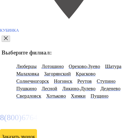
КУБИНКА
Выберите филиал:
Люберцы
Лотошино
Орехово-Зуево
Шатура
Малаховка
Загорянский
Красково
Солнечногорск
Ногинск
Реутов
Ступино
Пушкино
Лесной
Ликино-Дулево
Деденево
Свердловск
Хотьково
Химки
Пущино
8(800)6764935
Заказать звонок