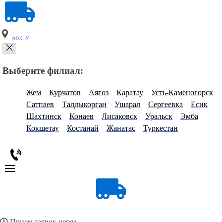
АКСУ
Выберите филиал:
Жем
Курчатов
Аягоз
Каратау
Усть-Каменогорск
Сатпаев
Талдыкорган
Ушарал
Сергеевка
Есик
Шахтинск
Конаев
Лисаковск
Уральск
Эмба
Кокшетау
Костанай
Жанатас
Туркестан
Прием заявок через