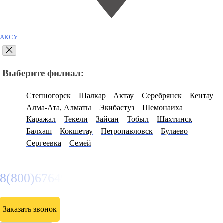
АКСУ
Выберите филиал:
Степногорск
Шалкар
Актау
Серебрянск
Кентау
Алма-Ата, Алматы
Экибастуз
Шемонаиха
Каражал
Текели
Зайсан
Тобыл
Шахтинск
Балхаш
Кокшетау
Петропавловск
Булаево
Сергеевка
Семей
8(800)6764935
Заказать звонок