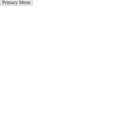
Primary Menu
Грузоперевозки в Аксу
Отправьте заявку в период действия акции!
и получите бонус.