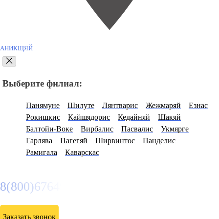
АНИКЩЯЙ
Выберите филиал:
Панямуне
Шилуте
Лянтварис
Жежмаряй
Езнас
Рокишкис
Кайшядорис
Кедайняй
Шакяй
Балтойи-Воке
Вирбалис
Пасвалис
Укмярге
Гарлява
Пагегяй
Ширвинтос
Панделис
Рамигала
Каварскас
8(800)6764935
Заказать звонок