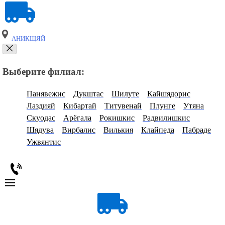
АНИКЩЯЙ
Выберите филиал:
Панявежис
Дукштас
Шилуте
Кайшядорис
Лаздияй
Кибартай
Титувенай
Плунге
Утяна
Скуодас
Арёгала
Рокишкис
Радвилишкис
Шядува
Вирбалис
Вилькия
Клайпеда
Пабраде
Ужвянтис