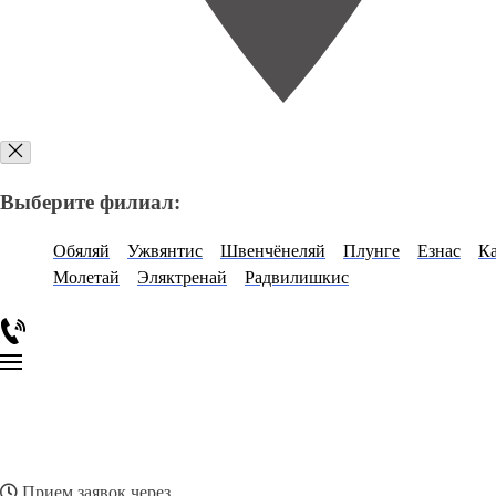
Выберите филиал:
Обяляй
Ужвянтис
Швенчёнеляй
Плунге
Езнас
К
Молетай
Эляктренай
Радвилишкис
Прием заявок через