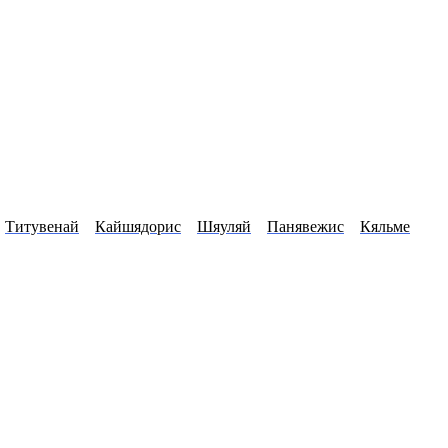
Титувенай
Кайшядорис
Шяуляй
Панявежис
Кяльме