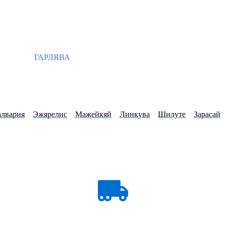
ГАРЛЯВА
алвария
Эжярелис
Мажейкяй
Линкува
Шилуте
Зарасай