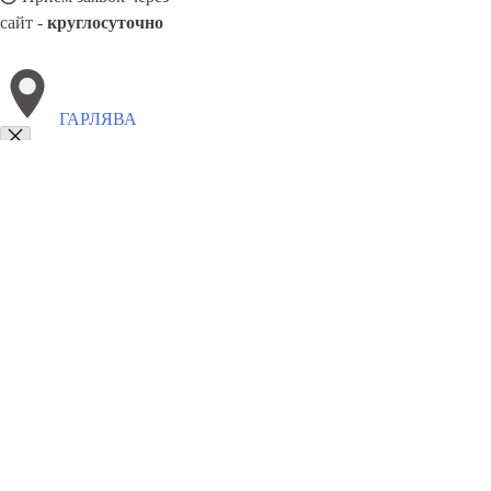
сайт -
круглосуточно
ГАРЛЯВА
Выберите филиал:
Обяляй
Молетай
Субачюс
Науйойи-Акмяне
Мажей
Панделис
Кедайняй
Рудишкес
Утяна
8(800)6764935
Заказать звонок
Грузоперевозки отель в Гарлява
Услуги
Цены
Сотрудничество
Контак