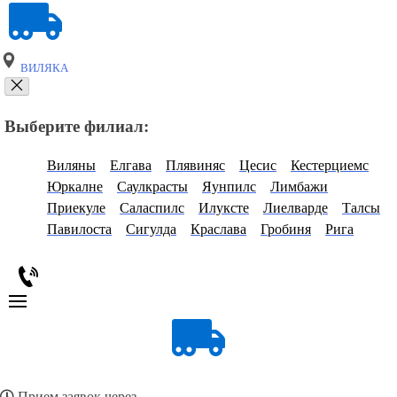
ВИЛЯКА
Выберите филиал:
Виляны
Елгава
Плявиняс
Цесис
Кестерциемс
Юркалне
Саулкрасты
Яунпилс
Лимбажи
Приекуле
Саласпилс
Илуксте
Лиелварде
Талсы
Павилоста
Сигулда
Краслава
Гробиня
Рига
Прием заявок через