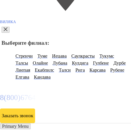
ВИЛЯКА
Выберите филиал:
Стренчи
Туме
Иецава
Саулкрасты
Тукумс
Талсы
Олайне
Лубана
Кулдига
Гулбене
Дурбе
Лиепая
Екабпилс
Талси
Рига
Карсава
Рубене
Елгава
Кандава
8(800)6764935
Заказать звонок
Primary Menu