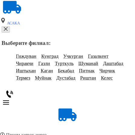
АСАКА
Выберите филиал:
Гиждуван
Кунград
Учкурган
Газалкент
Чиракчи
Газли
Турткуль
Шуманай
Даштабад
Иштыхан
Каган
Бекабад
Питнак
Чирчик
Термез
Муйнак
Дустабад
Риштан
Келес
Прием заявок через