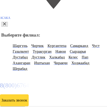
АСАКА
Выберите филиал:
Шаргунь
Чирчик
Кургантепа
Самарканд
Чуст
Газалкент
Туракурган
Навои
Сырдарья
Дустабад
Дустлик
Халкабад
Келес
Пап
Ахангаран
Иштыхан
Чиракчи
Ходжаабад
Шерабад
8(800)6764935
Заказать звонок