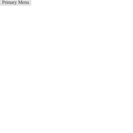
Primary Menu
Грузоперевозки в Асака
Отправьте заявку в период действия акции!
и получите бонус.