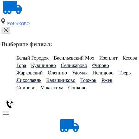
КОНАКОВО
Выберите филиал:
Белый Городок
Васильевский Мох
Изоплит
Кесова
Гора
Кувшиново
Селижарово
Фирово
Жарковский
Оленино
Удомля
Нелидово
Тверь
Лихославль
Калашниково
Торжок
Ржев
Спирово
Максатиха
Сонково