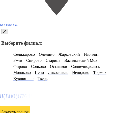
КОНАКОВО
Выберите филиал:
Селижарово
Оленино
Жарковский
Изоплит
Ржев
Спирово
Старица
Васильевский Мох
Фирово
Сонково
Осташков
Солнечнодольск
Молоково
Пено
Лихославль
Нелидово
Торжок
Кувшиново
Тверь
8(800)6764935
Заказать звонок