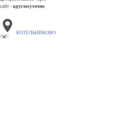
сайт -
круглосуточно
КОТЕЛЬНИКОВО
Выберите филиал:
Серафимович
Суровикино
Чернышковский
Иловля
Палласовка
8(800)6764935
Заказать звонок
Грузоперевозки отель в Котельникове
Услуги
Цены
Сотрудничество
К