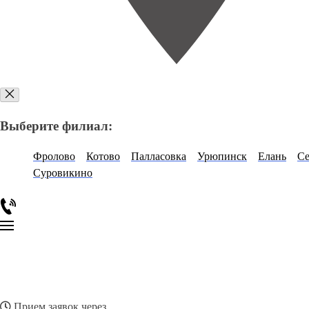
Выберите филиал:
Фролово
Котово
Палласовка
Урюпинск
Елань
С
Суровикино
Прием заявок через