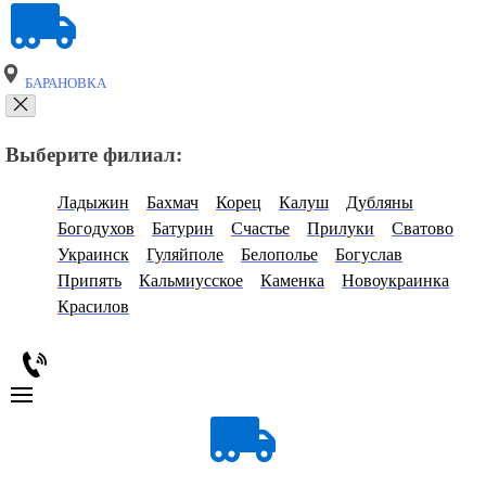
БАРАНОВКА
Выберите филиал:
Ладыжин
Бахмач
Корец
Калуш
Дубляны
Богодухов
Батурин
Счастье
Прилуки
Сватово
Украинск
Гуляйполе
Белополье
Богуслав
Припять
Кальмиусское
Каменка
Новоукраинка
Красилов