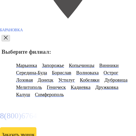
БАРАНОВКА
Выберите филиал:
Марьинка
Запорожье
Копычинцы
Винники
Середина-Буда
Борислав
Волноваха
Острог
Лозовая
Донецк
Устилуг
Кобеляки
Дубровица
Мелитополь
Геническ
Кадиевка
Дружковка
Калуш
Симферополь
8(800)6764935
Заказать звонок