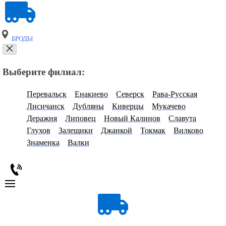
БРОДЫ
Выберите филиал:
Перевальск
Енакиево
Северск
Рава-Русская
Лисичанск
Дубляны
Киверцы
Мукачево
Деражня
Липовец
Новый Калинов
Славута
Глухов
Залещики
Джанкой
Токмак
Вилково
Знаменка
Валки