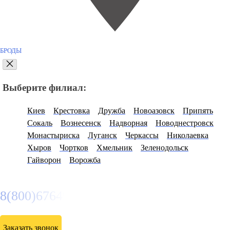
БРОДЫ
Выберите филиал:
Киев
Крестовка
Дружба
Новоазовск
Припять
Сокаль
Вознесенск
Надворная
Новоднестровск
Монастыриска
Луганск
Черкассы
Николаевка
Хыров
Чортков
Хмельник
Зеленодольск
Гайворон
Ворожба
8(800)6764935
Заказать звонок