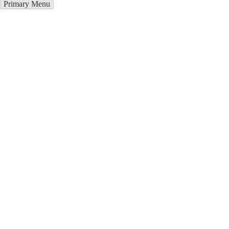
Primary Menu
Грузоперевозки в Камаши
Отправьте заявку в период действия акции!
и получите бонус.