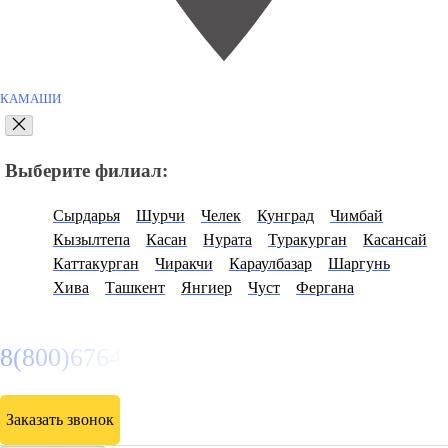
КАМАШИ
Выберите филиал:
Сырдарья
Шурчи
Челек
Кунград
Чимбай
Кызылтепа
Касан
Нурата
Туракурган
Касансай
Каттакурган
Чиракчи
Караулбазар
Шаргунь
Хива
Ташкент
Янгиер
Чуст
Фергана
8(800)6764935
Заказать звонок