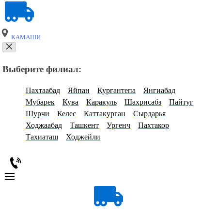
КАМАШИ
Выберите филиал:
Пахтаабад
Яйпан
Кургантепа
Янгиабад
Мубарек
Кува
Каракуль
Шахрисабз
Пайтуг
Шурчи
Келес
Каттакурган
Сырдарья
Ходжаабад
Ташкент
Ургенч
Пахтакор
Тахиаташ
Ходжейли