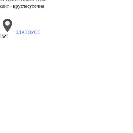
сайт -
круглосуточно
ЗЛАТОУСТ
Выберите филиал:
Сатка
Трехгорный
Карталы
Кыштым
Челябинск
Копейск
Усть-Катав
8(800)6764935
Заказать звонок
Грузоперевозки отель в Златоусте
Услуги
Цены
Сотрудничество
Конт