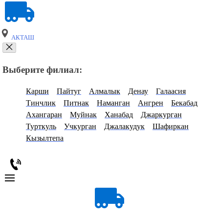
АКТАШ
Выберите филиал:
Карши
Пайтуг
Алмалык
Денау
Галаасия
Тинчлик
Питнак
Наманган
Ангрен
Бекабад
Ахангаран
Муйнак
Ханабад
Джаркурган
Турткуль
Учкурган
Джалакудук
Шафиркан
Кызылтепа