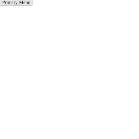
Primary Menu
Грузоперевозки в Акташ
Отправьте заявку в период действия акции!
и получите бонус.