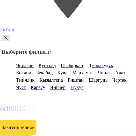
АКТАШ
Выберите филиал:
Чиракчи
Кунград
Шафиркан
Джалакудук
Коканд
Бекабад
Кува
Мархамат
Чиназ
Алат
Тинчлик
Кызылтепа
Риштан
Шаргунь
Чартак
Чуст
Карасу
Янгиер
Нукус
8(800)6764935
Заказать звонок