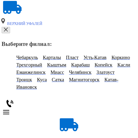
ВЕРХНИЙ УФАЛЕЙ
Выберите филиал:
Чебаркуль
Карталы
Пласт
Усть-Катав
Коркино
Трехгорный
Кыштым
Карабаш
Копейск
Касли
Еманжелинск
Миасс
Челябинск
Златоуст
Троицк
Куса
Сатка
Магнитогорск
Катав-
Ивановск