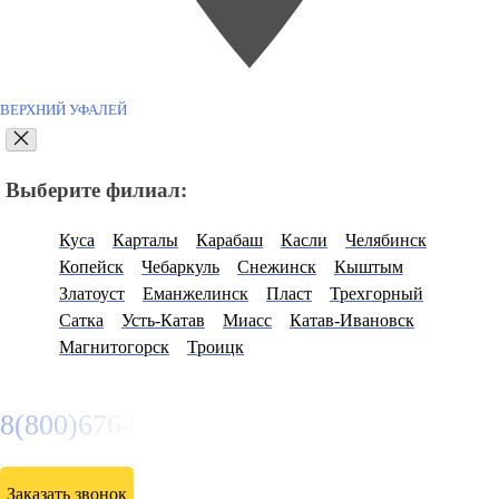
ВЕРХНИЙ УФАЛЕЙ
Выберите филиал:
Куса
Карталы
Карабаш
Касли
Челябинск
Копейск
Чебаркуль
Снежинск
Кыштым
Златоуст
Еманжелинск
Пласт
Трехгорный
Сатка
Усть-Катав
Миасс
Катав-Ивановск
Магнитогорск
Троицк
8(800)6764935
Заказать звонок