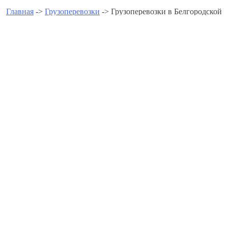
Главная
->
Грузоперевозки
-> Грузоперевозки в Белгородской
области
Грузоперевозки в
Белгородской области -
www.gruzoperevozkipomoscve.r
Грузоперевозки в Алексеевке