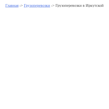
Главная
->
Грузоперевозки
-> Грузоперевозки в Иркутской
области
Грузоперевозки в Иркутской
области -
www.gruzoperevozkipomoscve.r
Грузоперевозки в Алзамае