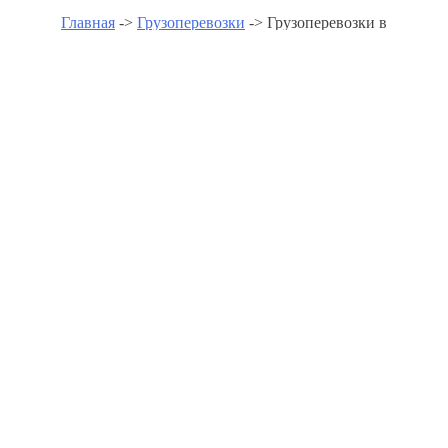
Главная
->
Грузоперевозки
-> Грузоперевозки в
Калининградской области
Грузоперевозки в
Калининградской области -
www.gruzoperevozkipomoscve.r
Грузоперевозки в Багратионовске