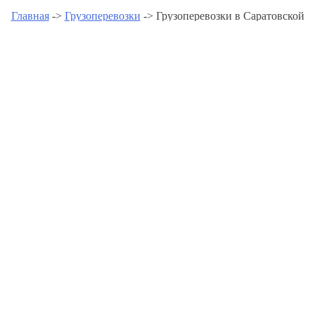
Главная
->
Грузоперевозки
-> Грузоперевозки в Саратовской
области
Грузоперевозки в
Саратовской области -
www.gruzoperevozkipomoscve.r
Грузоперевозки в Аркадаке