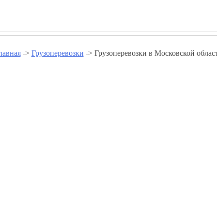
лавная
->
Грузоперевозки
-> Грузоперевозки в Московской облас
сковской области - www.gruzo
Грузоперевозки в Москве
Грузоперевозки в Бронницах